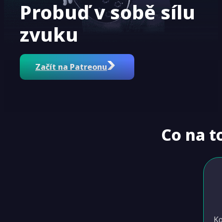
Probuď v sobě sílu
zvuku
Začít na Patreonu
Co na to
Ko