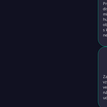
Pr
di
mi
hu
ob
s 
ne
Za
vz
ve
ná
ud