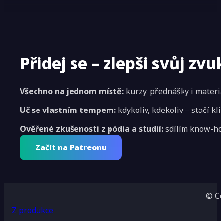
Přidej se – zlepši svůj zvu
Všechno na jednom místě:
kurzy, přednášky i materi
Uč se vlastním tempem:
kdykoliv, kdekoliv – stačí kl
Ověřené zkušenosti z pódia a studií:
sdílím know-ho
Začít na Patreonu
© C
Z produkce