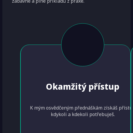
zábavné a plné příkladů z praxe.
Okamžitý přístup
K mým osvědčeným přednáškám získáš přístu
kdykoli a kdekoli potřebuješ.